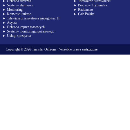
Ochrona fizyczna
Tomaszów Mazowiecki
Systemy alarmowe
Piotrków Trybunalski
Monitoring
Radomsko
Konwoje i inkaso
Cała Polska
Telewizja przemysłowa analogowa i IP
Asysta
Ochrona imprez masowych
Systemy monitoringu pożarowego
Usługi sprzątania
Copyright © 2026
Transfer Ochrona
- Wszelkie prawa zastrzeżone