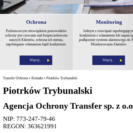
Ochrona
Monitoring
Podstawowym obowiązkiem pracowników
Jednym z rozwiązań zapobiegając
ochrony jest czuwanie nad bezpieczeństwem
kradzieżom z włamaniem lub napaścią 
naszych Klientów, ochrona ich mienia,
podłączenie systemu alarmowego do S
zapobieganie włamaniom bądź kradzieżom.
Monitorowania Alarmów.
Więcej...
Więcej...
Transfer Ochrona
»
Kontakt
»
Piotrków Trybunalski
Piotrków Trybunalski
Agencja Ochrony Transfer sp. z o.o
NIP: 773-247-79-46
REGON: 363621991