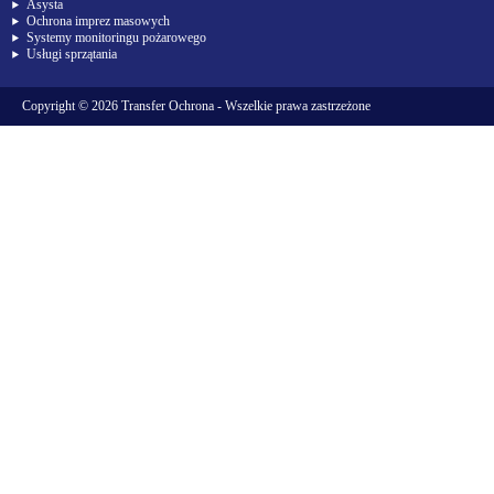
Asysta
Ochrona imprez masowych
Systemy monitoringu pożarowego
Usługi sprzątania
Copyright © 2026
Transfer Ochrona
- Wszelkie prawa zastrzeżone