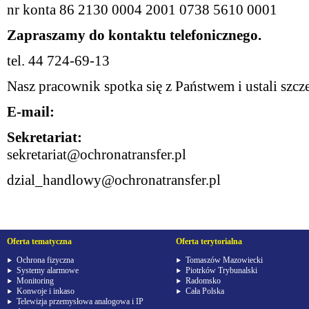
nr konta 86 2130 0004 2001 0738 5610 0001
Zapraszamy do kontaktu telefonicznego.
tel. 44 724-69-13
Nasz pracownik spotka się z Państwem i ustali szc
E-mail:
Sekretariat:
sekretariat@ochronatransfer.pl
dzial_handlowy@ochronatransfer.pl
Oferta tematyczna
Oferta terytorialna
Ochrona fizyczna
Tomaszów Mazowiecki
Systemy alarmowe
Piotrków Trybunalski
Monitoring
Radomsko
Konwoje i inkaso
Cała Polska
Telewizja przemysłowa analogowa i IP