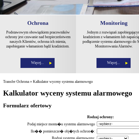
Ochrona
Monitoring
Podstawowym obowiązkiem pracowników
Jednym z rozwiązań zapobiegając
ochrony jest czuwanie nad bezpieczeństwem
kradzieżom z włamaniem lub napaścią 
naszych Klientów, ochrona ich mienia,
podłączenie systemu alarmowego do S
zapobieganie włamaniom bądź kradzieżom.
Monitorowania Alarmów.
Więcej...
Więcej...
Transfer Ochrona
»
Kalkulator wyceny systemu alarmowego
Kalkulator wyceny systemu alarmowego
Formularz ofertowy
Rodzaj ochrony:
Podaj miejsce monta�u systemu alarmowego
Ilo�� pomieszcze� obj�tych ochron�:
Rodzaj systemu alarmowego: