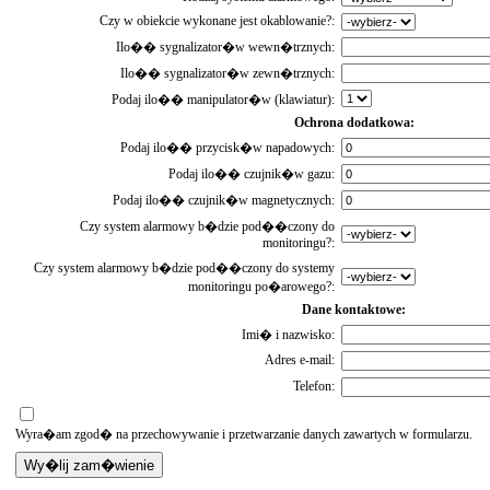
Czy w obiekcie wykonane jest okablowanie?:
Ilo�� sygnalizator�w wewn�trznych:
Ilo�� sygnalizator�w zewn�trznych:
Podaj ilo�� manipulator�w (klawiatur):
Ochrona dodatkowa:
Podaj ilo�� przycisk�w napadowych:
Podaj ilo�� czujnik�w gazu:
Podaj ilo�� czujnik�w magnetycznych:
Czy system alarmowy b�dzie pod��czony do
monitoringu?:
Czy system alarmowy b�dzie pod��czony do systemy
monitoringu po�arowego?:
Dane kontaktowe:
Imi� i nazwisko:
Adres e-mail:
Telefon:
Wyra�am zgod� na przechowywanie i przetwarzanie danych zawartych w formularzu.
Wy�lij zam�wienie