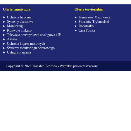
Oferta tematyczna
Oferta terytorialna
Ochrona fizyczna
Tomaszów Mazowiecki
Systemy alarmowe
Piotrków Trybunalski
Monitoring
Radomsko
Konwoje i inkaso
Cała Polska
Telewizja przemysłowa analogowa i IP
Asysta
Ochrona imprez masowych
Systemy monitoringu pożarowego
Usługi sprzątania
Copyright © 2026
Transfer Ochrona
- Wszelkie prawa zastrzeżone